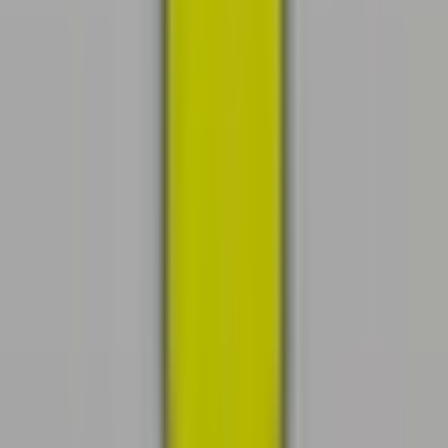
Grafis yang ditingkatkan dan lingkungan bawah laut yang
realistis
Fitur Terbaru dari Hungry Shark Evolution
Mod APK
Versi ini mencakup peningkatan gameplay dan optimasi untuk
evolusi hiu yang lebih lancar:
Mata uang dalam game tak terbatas untuk kemajuan yang
lebih cepat
Kontrol hiu dan navigasi bawah laut yang ditingkatkan
Zona lautan baru dan makhluk laut ditambahkan
Performa yang dioptimalkan untuk visual dan frame rate
yang lebih baik
Perbaikan bug dan stabilitas offline yang ditingkatkan
Tentang Hungry Shark Evolution