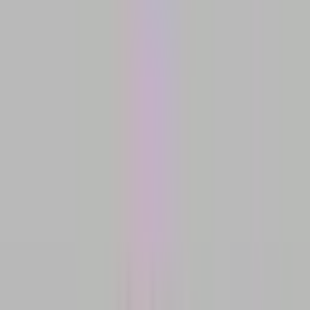
Aplikasi
Terbaru
Populer
Terbaik
Blog
Unduh Aplikasi
Tentang Kami
Hubungi Kami
Kebijakan Privasi
Syarat
Layanan
Kebijakan DMCA
🇮🇩
Indonesia
Beranda
Game Mod
Arcade