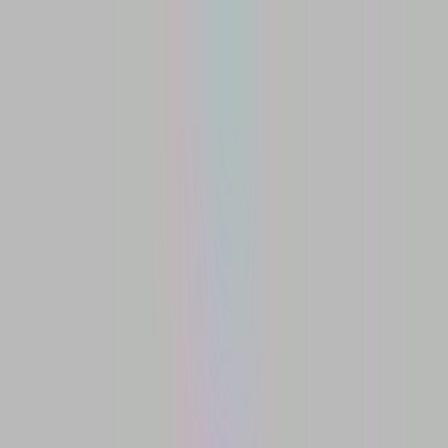
PureMods
Beranda
Game Mod
Aplikasi
Populer
Blog
Unduh Aplikasi
🇮🇩
Indonesia
Menu
Beranda
Game Mod