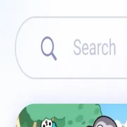
アプリ
最新
人気
ベスト
ブログ
アプリをダウンロード
会社概要
お問い合わせ
プライバシーポリシー
利用規約
DMC
🇯🇵
日本語
2026年最新版
PureMods App
厳選されたModゲーム＆信頼のプレミアムアプリ