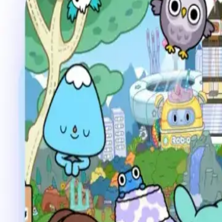
4.8
5万人以上のアクティブユーザー
検証済み＆安全
バージョン
:
1.1.2
サイズ
:
78.69 MB
Android 5.0+
無料＆安全ダウンロード
OR