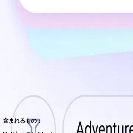
スキャンしてダウンロード
PureMods Appとは？
Android向けプレミアムmodゲームとアプリの信頼できるソー
PureMods Appは、プレミアムmodゲームとアプリへの
トしています。
私たちのアプリは、F2Pゲームの一般的な制限を取り除き、
このプラットフォームは量より質を重視。すべてのmodが完
直感的なインターフェースと強力な検索機能で、次のお気に
専任チームが24時間体制で最新バージョンへのコンテンツ更
含まれるもの：