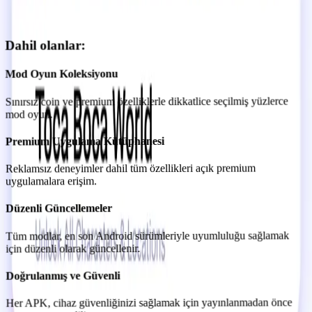
Özel ekibimiz, tüm içeriği en son sürümlerle güncel tutmak için 24
saat çalışmaktadır.
Dahil olanlar:
Mod Oyun Koleksiyonu
Sınırsız coin ve premium özelliklerle dikkatlice seçilmiş yüzlerce
mod oyun.
Premium Uygulama Kütüphanesi
Reklamsız deneyimler dahil tüm özellikleri açık premium
uygulamalara erişim.
Düzenli Güncellemeler
Tüm modlar, en son Android sürümleriyle uyumluluğu sağlamak
için düzenli olarak güncellenir.
Doğrulanmış ve Güvenli
Her APK, cihaz güvenliğinizi sağlamak için yayınlanmadan önce